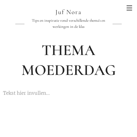
Juf Nora
Tips en inspiratie rond verschillende thema's en
werkingen in de klas
THEMA
MOEDERDAG
Tekst hier invullen...